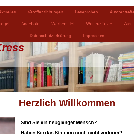
Aktuelles
Veröffentlichungen
Leseproben
Autorentref
iegel
Angebote
Werbemittel
Weitere Texte
Aus d
Datenschutzerklärung
Impressum
Kress
Herzlich Willkommen
Sind Sie ein neugieriger Mensch?
Haben Sie das Staunen noch nicht verloren?